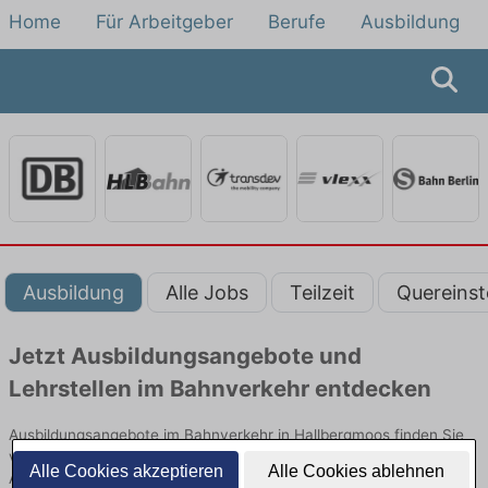
Home
Für Arbeitgeber
Berufe
Ausbildung
Ausbildung
Alle Jobs
Teilzeit
Quereinst
Jetzt Ausbildungsangebote und
Lehrstellen im Bahnverkehr entdecken
Ausbildungsangebote im Bahnverkehr in Hallbergmoos finden Sie
von namhaften Firmen. Entdecken Sie freie Optionen von Top-
Alle Cookies akzeptieren
Alle Cookies ablehnen
Arbeitgebern und bewerben Sie sich noch heute.