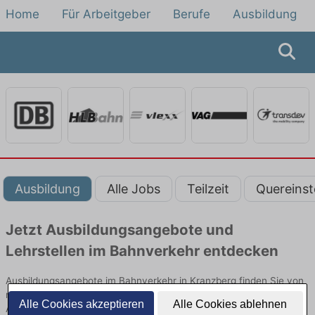
Home
Für Arbeitgeber
Berufe
Ausbildung
Ausbildung
Alle Jobs
Teilzeit
Quereinst
Jetzt Ausbildungsangebote und
Lehrstellen im Bahnverkehr entdecken
Ausbildungsangebote im Bahnverkehr in Kranzberg finden Sie von
namhaften Firmen. Entdecken Sie freie Optionen von Top-
Alle Cookies akzeptieren
Alle Cookies ablehnen
Arbeitgebern und bewerben Sie sich noch heute.