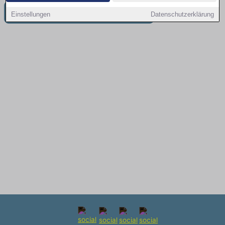
Weitere Jobangebote in Grainau
Einstellungen
Datenschutzerklärung