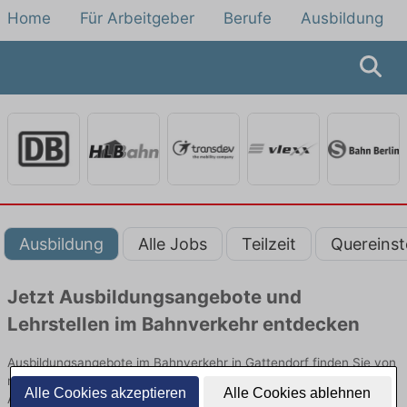
Home
Für Arbeitgeber
Berufe
Ausbildung
Ausbildung
Alle Jobs
Teilzeit
Quereinst
Jetzt Ausbildungsangebote und
Lehrstellen im Bahnverkehr entdecken
Ausbildungsangebote im Bahnverkehr in Gattendorf finden Sie von
namhaften Firmen. Entdecken Sie freie Optionen von Top-
Alle Cookies akzeptieren
Alle Cookies ablehnen
Arbeitgebern und bewerben Sie sich noch heute.