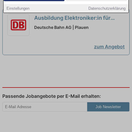
Einstellungen
Datenschutzerklärung
Ausbildung Elektroniker:in für
Betriebstechnik 2027
neu
Deutsche Bahn AG | Plauen
zum Angebot
Passende Jobangebote per E-Mail erhalten:
Job Newsletter