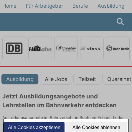
Home
Für Arbeitgeber
Berufe
Ausbildung
Ausbildung
Alle Jobs
Teilzeit
Quereinst
Jetzt Ausbildungsangebote und
Lehrstellen im Bahnverkehr entdecken
Ausbildungsangebote im Bahnverkehr in Buch am Erlbach finden
Sie von namhaften Firmen. Entdecken Sie freie Optionen von Top-
Alle Cookies akzeptieren
Alle Cookies ablehnen
Arbeitgebern und bewerben Sie sich noch heute.