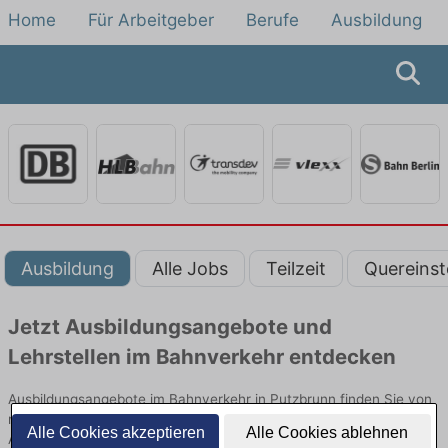
Home
Für Arbeitgeber
Berufe
Ausbildung
Ausbildung
Alle Jobs
Teilzeit
Quereinst
Jetzt Ausbildungsangebote und
Lehrstellen im Bahnverkehr entdecken
Ausbildungsangebote im Bahnverkehr in Putzbrunn finden Sie von
namhaften Firmen. Entdecken Sie freie Optionen von Top-
Alle Cookies akzeptieren
Alle Cookies ablehnen
Arbeitgebern und bewerben Sie sich noch heute.