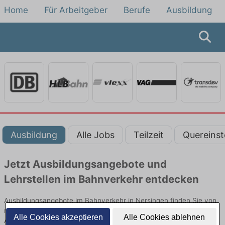
Home
Für Arbeitgeber
Berufe
Ausbildung
Ausbildung
Alle Jobs
Teilzeit
Quereinst
Jetzt Ausbildungsangebote und
Lehrstellen im Bahnverkehr entdecken
Ausbildungsangebote im Bahnverkehr in Nersingen finden Sie von
namhaften Firmen. Entdecken Sie freie Optionen von Top-
Alle Cookies akzeptieren
Alle Cookies ablehnen
Arbeitgebern und bewerben Sie sich noch heute.