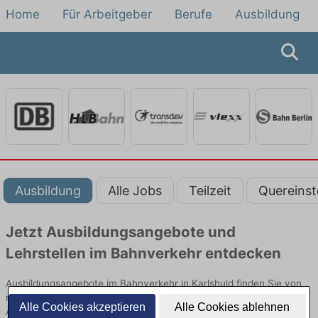
Home
Für Arbeitgeber
Berufe
Ausbildung
Ausbildung
Alle Jobs
Teilzeit
Quereinst
Jetzt Ausbildungsangebote und
Lehrstellen im Bahnverkehr entdecken
Ausbildungsangebote im Bahnverkehr in Karlshuld finden Sie von
namhaften Firmen. Entdecken Sie freie Optionen von Top-
Alle Cookies akzeptieren
Alle Cookies ablehnen
Arbeitgebern und bewerben Sie sich noch heute.