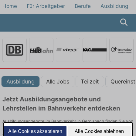
Home
Für Arbeitgeber
Berufe
Ausbildung
Ausbildung
Alle Jobs
Teilzeit
Quereinst
Jetzt Ausbildungsangebote und
Lehrstellen im Bahnverkehr entdecken
Ausbildungsangebote im Bahnverkehr in Gerolsbach finden Sie von
namhaften Firmen. Entdecken Sie freie Optionen von Top-
Alle Cookies akzeptieren
Alle Cookies ablehnen
Arbeitgebern und bewerben Sie sich noch heute.