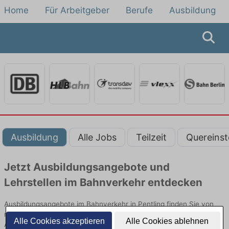
Home
Für Arbeitgeber
Berufe
Ausbildung
Ausbildung
Alle Jobs
Teilzeit
Quereinst
Jetzt Ausbildungsangebote und
Lehrstellen im Bahnverkehr entdecken
Ausbildungsangebote im Bahnverkehr in Pentling finden Sie von
namhaften Firmen. Entdecken Sie freie Optionen von Top-
Alle Cookies akzeptieren
Alle Cookies ablehnen
Arbeitgebern und bewerben Sie sich noch heute.