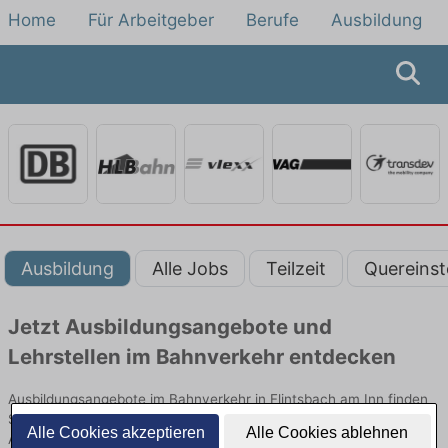
Home
Für Arbeitgeber
Berufe
Ausbildung
Ausbildung
Alle Jobs
Teilzeit
Quereinst
Jetzt Ausbildungsangebote und
Lehrstellen im Bahnverkehr entdecken
Ausbildungsangebote im Bahnverkehr in Flintsbach am Inn finden
Sie von namhaften Firmen. Entdecken Sie freie Optionen von Top-
Alle Cookies akzeptieren
Alle Cookies ablehnen
Arbeitgebern und bewerben Sie sich noch heute.