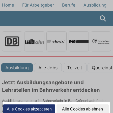
Home
Für Arbeitgeber
Berufe
Ausbildung
Ausbildung
Alle Jobs
Teilzeit
Quereinst
Jetzt Ausbildungsangebote und
Lehrstellen im Bahnverkehr entdecken
Ausbildungsangebote im Bahnverkehr in Bad Grönenbach finden
Sie von namhaften Firmen. Entdecken Sie freie Optionen von Top-
Alle Cookies akzeptieren
Alle Cookies ablehnen
Arbeitgebern und bewerben Sie sich noch heute.