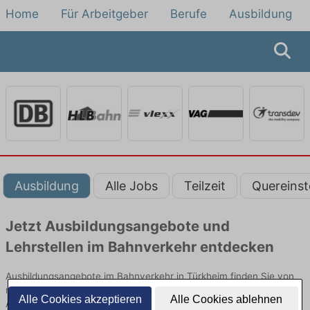
Home
Für Arbeitgeber
Berufe
Ausbildung
Ausbildung
Alle Jobs
Teilzeit
Quereinst
Jetzt Ausbildungsangebote und
Lehrstellen im Bahnverkehr entdecken
Ausbildungsangebote im Bahnverkehr in Türkheim finden Sie von
namhaften Firmen. Entdecken Sie freie Optionen von Top-
Alle Cookies akzeptieren
Alle Cookies ablehnen
Arbeitgebern und bewerben Sie sich noch heute.