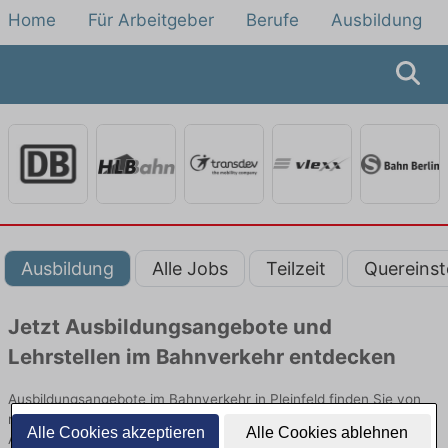
Home
Für Arbeitgeber
Berufe
Ausbildung
Ausbildung
Alle Jobs
Teilzeit
Quereinst
Jetzt Ausbildungsangebote und
Lehrstellen im Bahnverkehr entdecken
Ausbildungsangebote im Bahnverkehr in Pleinfeld finden Sie von
namhaften Firmen. Entdecken Sie freie Optionen von Top-
Alle Cookies akzeptieren
Alle Cookies ablehnen
Arbeitgebern und bewerben Sie sich noch heute.