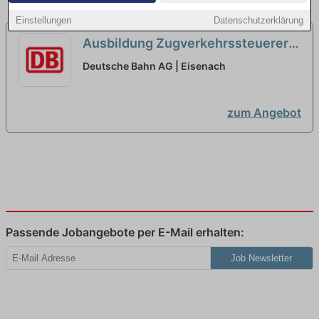
Einstellungen
Datenschutzerklärung
Ausbildung Zugverkehrssteuerer
2027 (w/m/d)...
neu
Deutsche Bahn AG | Eisenach
zum Angebot
Passende Jobangebote per E-Mail erhalten:
Job Newsletter