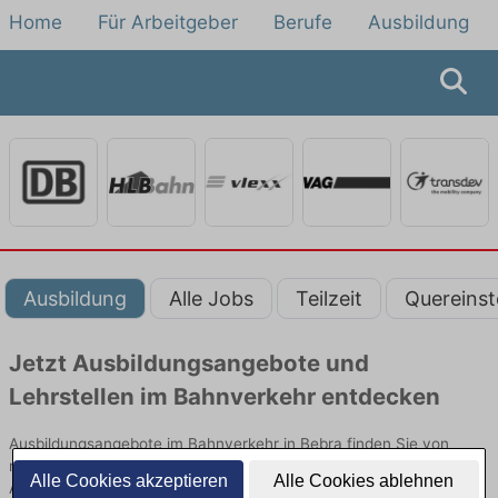
Home
Für Arbeitgeber
Berufe
Ausbildung
Ausbildung
Alle Jobs
Teilzeit
Quereinst
Jetzt Ausbildungsangebote und
Lehrstellen im Bahnverkehr entdecken
Ausbildungsangebote im Bahnverkehr in Bebra finden Sie von
namhaften Firmen. Entdecken Sie freie Optionen von Top-
Alle Cookies akzeptieren
Alle Cookies ablehnen
Arbeitgebern und bewerben Sie sich noch heute.