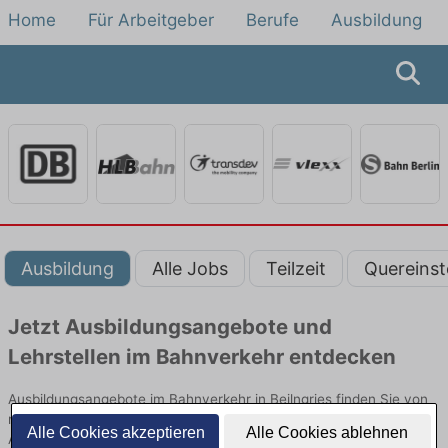
Home
Für Arbeitgeber
Berufe
Ausbildung
Ausbildung
Alle Jobs
Teilzeit
Quereinst
Jetzt Ausbildungsangebote und
Lehrstellen im Bahnverkehr entdecken
Ausbildungsangebote im Bahnverkehr in Beilngries finden Sie von
namhaften Firmen. Entdecken Sie freie Optionen von Top-
Alle Cookies akzeptieren
Alle Cookies ablehnen
Arbeitgebern und bewerben Sie sich noch heute.