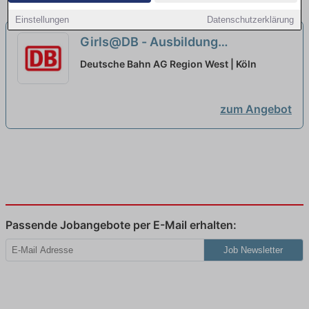
Einstellungen
Datenschutzerklärung
Girls@DB - Ausbildung
Lokführer:in 2027
neu
Deutsche Bahn AG Region West | Köln
zum Angebot
Passende Jobangebote per E-Mail erhalten:
Job Newsletter