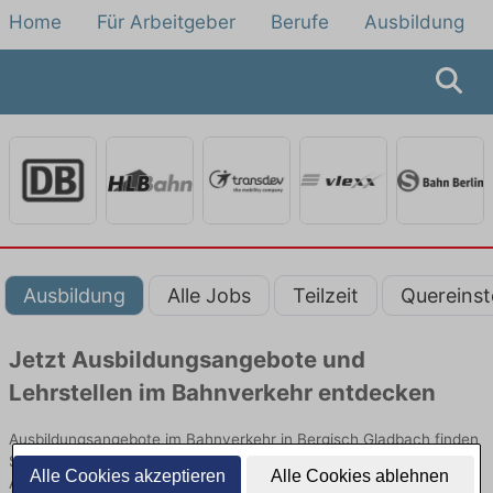
Home
Für Arbeitgeber
Berufe
Ausbildung
Ausbildung
Alle Jobs
Teilzeit
Quereinst
Jetzt Ausbildungsangebote und
Lehrstellen im Bahnverkehr entdecken
Ausbildungsangebote im Bahnverkehr in Bergisch Gladbach finden
Sie von namhaften Firmen. Entdecken Sie freie Optionen von Top-
Alle Cookies akzeptieren
Alle Cookies ablehnen
Arbeitgebern und bewerben Sie sich noch heute.