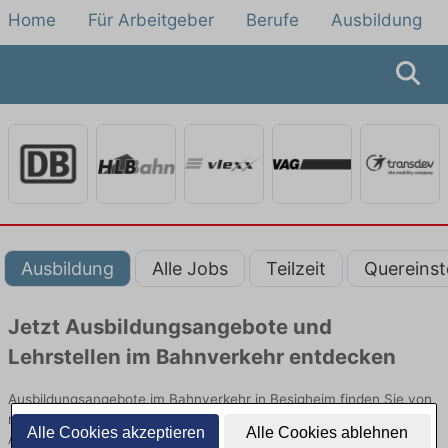
Home
Für Arbeitgeber
Berufe
Ausbildung
Ausbildung
Alle Jobs
Teilzeit
Quereinst
Jetzt Ausbildungsangebote und
Lehrstellen im Bahnverkehr entdecken
Ausbildungsangebote im Bahnverkehr in Besigheim finden Sie von
namhaften Firmen. Entdecken Sie freie Optionen von Top-
Alle Cookies akzeptieren
Alle Cookies ablehnen
Arbeitgebern und bewerben Sie sich noch heute.