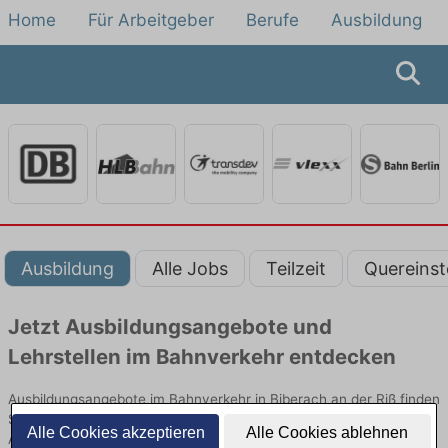
Home
Für Arbeitgeber
Berufe
Ausbildung
Ausbildung
Alle Jobs
Teilzeit
Quereinst
Jetzt Ausbildungsangebote und
Lehrstellen im Bahnverkehr entdecken
Ausbildungsangebote im Bahnverkehr in Biberach an der Riß finden
Sie von namhaften Firmen. Entdecken Sie freie Optionen von Top-
Alle Cookies akzeptieren
Alle Cookies ablehnen
Arbeitgebern und bewerben Sie sich noch heute.