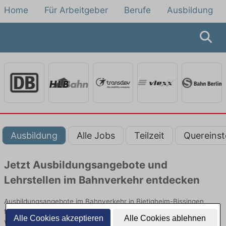
Home
Für Arbeitgeber
Berufe
Ausbildung
Ausbildung
Alle Jobs
Teilzeit
Quereinst
Jetzt Ausbildungsangebote und
Lehrstellen im Bahnverkehr entdecken
Ausbildungsangebote im Bahnverkehr in Bietigheim-Bissingen
finden Sie von namhaften Firmen. Entdecken Sie freie Optionen
Alle Cookies akzeptieren
Alle Cookies ablehnen
von Top-Arbeitgebern und bewerben Sie sich noch heute.