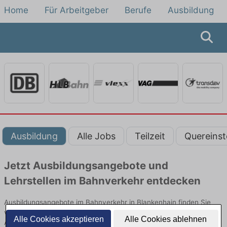
Home
Für Arbeitgeber
Berufe
Ausbildung
Ausbildung
Alle Jobs
Teilzeit
Quereinst
Jetzt Ausbildungsangebote und
Lehrstellen im Bahnverkehr entdecken
Ausbildungsangebote im Bahnverkehr in Blankenhain finden Sie
von namhaften Firmen. Entdecken Sie freie Optionen von Top-
Alle Cookies akzeptieren
Alle Cookies ablehnen
Arbeitgebern und bewerben Sie sich noch heute.