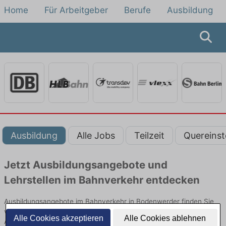
Home
Für Arbeitgeber
Berufe
Ausbildung
Ausbildung
Alle Jobs
Teilzeit
Quereinst
Jetzt Ausbildungsangebote und
Lehrstellen im Bahnverkehr entdecken
Ausbildungsangebote im Bahnverkehr in Bodenwerder finden Sie
von namhaften Firmen. Entdecken Sie freie Optionen von Top-
Alle Cookies akzeptieren
Alle Cookies ablehnen
Arbeitgebern und bewerben Sie sich noch heute.