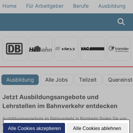
Home
Für Arbeitgeber
Berufe
Ausbildung
Ausbildung
Alle Jobs
Teilzeit
Quereinst
Jetzt Ausbildungsangebote und
Lehrstellen im Bahnverkehr entdecken
Ausbildungsangebote im Bahnverkehr in Bornheim finden Sie von
namhaften Firmen. Entdecken Sie freie Optionen von Top-
Alle Cookies akzeptieren
Alle Cookies ablehnen
Arbeitgebern und bewerben Sie sich noch heute.