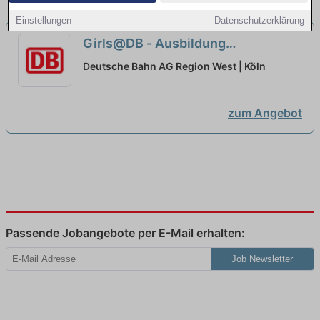
Einstellungen
Datenschutzerklärung
Girls@DB - Ausbildung
Lokführer:in 2027
neu
Deutsche Bahn AG Region West | Köln
zum Angebot
Passende Jobangebote per E-Mail erhalten:
Job Newsletter