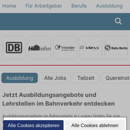
Home
Für Arbeitgeber
Berufe
Ausbildung
Ausbildung
Alle Jobs
Teilzeit
Quereinst
Jetzt Ausbildungsangebote und
Lehrstellen im Bahnverkehr entdecken
Ausbildungsangebote im Bahnverkehr in Luckau finden Sie von
namhaften Firmen. Entdecken Sie freie Optionen von Top-
Alle Cookies akzeptieren
Alle Cookies ablehnen
Arbeitgebern und bewerben Sie sich noch heute.