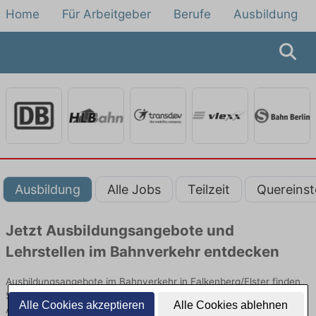
Home
Für Arbeitgeber
Berufe
Ausbildung
Ausbildung
Alle Jobs
Teilzeit
Quereinst
Jetzt Ausbildungsangebote und
Lehrstellen im Bahnverkehr entdecken
Ausbildungsangebote im Bahnverkehr in Falkenberg/Elster finden
Sie von namhaften Firmen. Entdecken Sie freie Optionen von Top-
Alle Cookies akzeptieren
Alle Cookies ablehnen
Arbeitgebern und bewerben Sie sich noch heute.