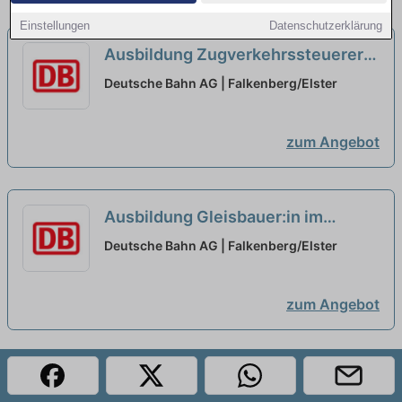
Einstellungen
Datenschutzerklärung
Ausbildung Zugverkehrssteuerer
2027 (w/m/d)...
neu
Deutsche Bahn AG | Falkenberg/Elster
zum Angebot
Ausbildung Gleisbauer:in im
Streckennetz 2027...
neu
Deutsche Bahn AG | Falkenberg/Elster
zum Angebot