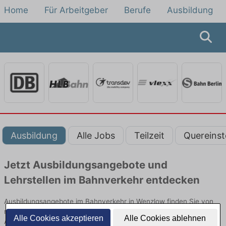
Home
Für Arbeitgeber
Berufe
Ausbildung
Ausbildung
Alle Jobs
Teilzeit
Quereinst
Jetzt Ausbildungsangebote und
Lehrstellen im Bahnverkehr entdecken
Ausbildungsangebote im Bahnverkehr in Wenzlow finden Sie von
namhaften Firmen. Entdecken Sie freie Optionen von Top-
Alle Cookies akzeptieren
Alle Cookies ablehnen
Arbeitgebern und bewerben Sie sich noch heute.