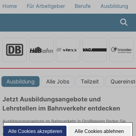
Home
Für Arbeitgeber
Berufe
Ausbildung
Ausbildung
Alle Jobs
Teilzeit
Quereinst
Jetzt Ausbildungsangebote und
Lehrstellen im Bahnverkehr entdecken
Ausbildungsangebote im Bahnverkehr in Großbeeren finden Sie
von namhaften Firmen. Entdecken Sie freie Optionen von Top-
Alle Cookies akzeptieren
Alle Cookies ablehnen
Arbeitgebern und bewerben Sie sich noch heute.