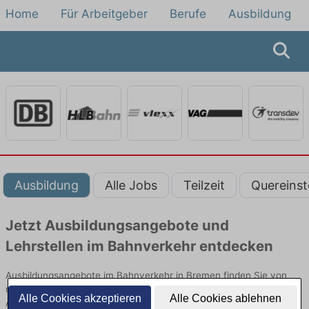
Home
Für Arbeitgeber
Berufe
Ausbildung
Ausbildung
Alle Jobs
Teilzeit
Quereinst
Jetzt Ausbildungsangebote und
Lehrstellen im Bahnverkehr entdecken
Ausbildungsangebote im Bahnverkehr in Bremen finden Sie von
namhaften Firmen. Entdecken Sie freie Optionen von Top-
Alle Cookies akzeptieren
Alle Cookies ablehnen
Arbeitgebern und bewerben Sie sich noch heute.