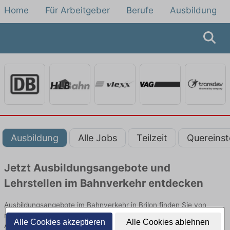
Home
Für Arbeitgeber
Berufe
Ausbildung
Ausbildung
Alle Jobs
Teilzeit
Quereinst
Jetzt Ausbildungsangebote und
Lehrstellen im Bahnverkehr entdecken
Ausbildungsangebote im Bahnverkehr in Brilon finden Sie von
namhaften Firmen. Entdecken Sie freie Optionen von Top-
Alle Cookies akzeptieren
Alle Cookies ablehnen
Arbeitgebern und bewerben Sie sich noch heute.