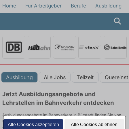
Home
Für Arbeitgeber
Berufe
Ausbildung
Ausbildung
Alle Jobs
Teilzeit
Quereinst
Jetzt Ausbildungsangebote und
Lehrstellen im Bahnverkehr entdecken
Ausbildungsangebote im Bahnverkehr in Bürstadt finden Sie von
namhaften Firmen. Entdecken Sie freie Optionen von Top-
Alle Cookies akzeptieren
Alle Cookies ablehnen
Arbeitgebern und bewerben Sie sich noch heute.