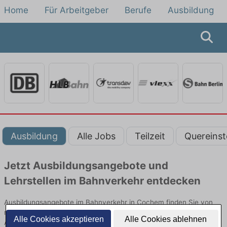
Home
Für Arbeitgeber
Berufe
Ausbildung
Ausbildung
Alle Jobs
Teilzeit
Quereinst
Jetzt Ausbildungsangebote und
Lehrstellen im Bahnverkehr entdecken
Ausbildungsangebote im Bahnverkehr in Cochem finden Sie von
namhaften Firmen. Entdecken Sie freie Optionen von Top-
Alle Cookies akzeptieren
Alle Cookies ablehnen
Arbeitgebern und bewerben Sie sich noch heute.