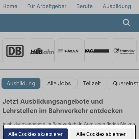
Home
Für Arbeitgeber
Berufe
Ausbildung
Ausbildung
Alle Jobs
Teilzeit
Quereinst
Jetzt Ausbildungsangebote und
Lehrstellen im Bahnverkehr entdecken
Ausbildungsangebote im Bahnverkehr in Creglingen finden Sie von
namhaften Firmen. Entdecken Sie freie Optionen von Top-
Alle Cookies akzeptieren
Alle Cookies ablehnen
Arbeitgebern und bewerben Sie sich noch heute.