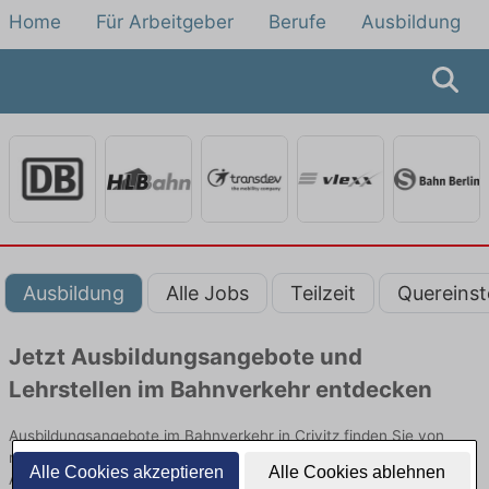
Home
Für Arbeitgeber
Berufe
Ausbildung
Ausbildung
Alle Jobs
Teilzeit
Quereinst
Jetzt Ausbildungsangebote und
Lehrstellen im Bahnverkehr entdecken
Ausbildungsangebote im Bahnverkehr in Crivitz finden Sie von
namhaften Firmen. Entdecken Sie freie Optionen von Top-
Alle Cookies akzeptieren
Alle Cookies ablehnen
Arbeitgebern und bewerben Sie sich noch heute.