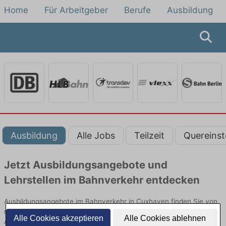
Home
Für Arbeitgeber
Berufe
Ausbildung
Ausbildung
Alle Jobs
Teilzeit
Quereinst
Jetzt Ausbildungsangebote und
Lehrstellen im Bahnverkehr entdecken
Ausbildungsangebote im Bahnverkehr in Cuxhaven finden Sie von
namhaften Firmen. Entdecken Sie freie Optionen von Top-
Alle Cookies akzeptieren
Alle Cookies ablehnen
Arbeitgebern und bewerben Sie sich noch heute.