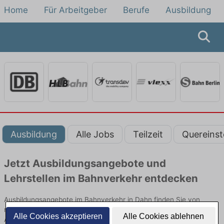
Home
Für Arbeitgeber
Berufe
Ausbildung
Ausbildung
Alle Jobs
Teilzeit
Quereinst
Jetzt Ausbildungsangebote und
Lehrstellen im Bahnverkehr entdecken
Ausbildungsangebote im Bahnverkehr in Dahn finden Sie von
namhaften Firmen. Entdecken Sie freie Optionen von Top-
Alle Cookies akzeptieren
Alle Cookies ablehnen
Arbeitgebern und bewerben Sie sich noch heute.