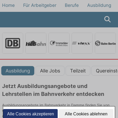
Home
Für Arbeitgeber
Berufe
Ausbildung
Ausbildung
Alle Jobs
Teilzeit
Quereinst
Jetzt Ausbildungsangebote und
Lehrstellen im Bahnverkehr entdecken
Ausbildungsangebote im Bahnverkehr in Damme finden Sie von
namhaften Firmen. Entdecken Sie freie Optionen von Top-
Alle Cookies akzeptieren
Alle Cookies ablehnen
Arbeitgebern und bewerben Sie sich noch heute.