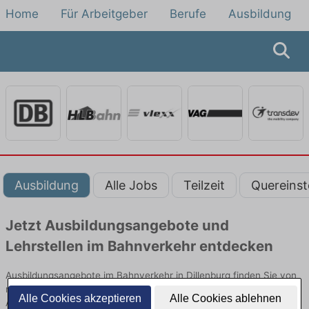
Home
Für Arbeitgeber
Berufe
Ausbildung
Ausbildung
Alle Jobs
Teilzeit
Quereinst
Jetzt Ausbildungsangebote und
Lehrstellen im Bahnverkehr entdecken
Ausbildungsangebote im Bahnverkehr in Dillenburg finden Sie von
namhaften Firmen. Entdecken Sie freie Optionen von Top-
Alle Cookies akzeptieren
Alle Cookies ablehnen
Arbeitgebern und bewerben Sie sich noch heute.