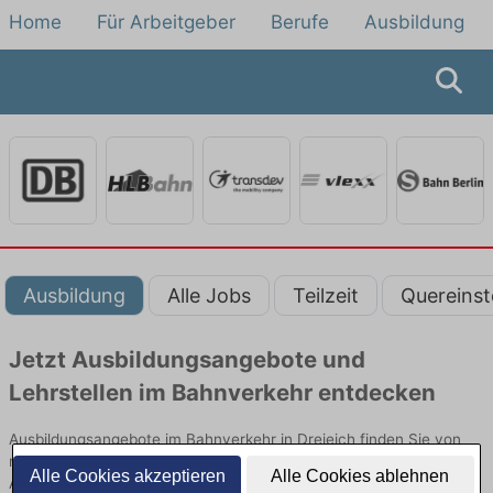
Home
Für Arbeitgeber
Berufe
Ausbildung
Ausbildung
Alle Jobs
Teilzeit
Quereinst
Jetzt Ausbildungsangebote und
Lehrstellen im Bahnverkehr entdecken
Ausbildungsangebote im Bahnverkehr in Dreieich finden Sie von
namhaften Firmen. Entdecken Sie freie Optionen von Top-
Alle Cookies akzeptieren
Alle Cookies ablehnen
Arbeitgebern und bewerben Sie sich noch heute.