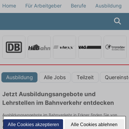
Home
Für Arbeitgeber
Berufe
Ausbildung
Ausbildung
Alle Jobs
Teilzeit
Quereinst
Jetzt Ausbildungsangebote und
Lehrstellen im Bahnverkehr entdecken
Ausbildungsangebote im Bahnverkehr in Erkner finden Sie von
namhaften Firmen. Entdecken Sie freie Optionen von Top-
Alle Cookies akzeptieren
Alle Cookies ablehnen
Arbeitgebern und bewerben Sie sich noch heute.