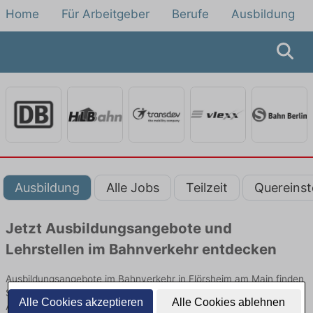
Home
Für Arbeitgeber
Berufe
Ausbildung
Ausbildung
Alle Jobs
Teilzeit
Quereinst
Jetzt Ausbildungsangebote und
Lehrstellen im Bahnverkehr entdecken
Ausbildungsangebote im Bahnverkehr in Flörsheim am Main finden
Sie von namhaften Firmen. Entdecken Sie freie Optionen von Top-
Alle Cookies akzeptieren
Alle Cookies ablehnen
Arbeitgebern und bewerben Sie sich noch heute.