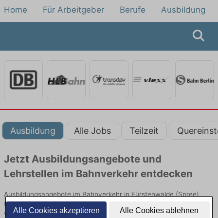
Home
Für Arbeitgeber
Berufe
Ausbildung
Ausbildung
Alle Jobs
Teilzeit
Quereinst
Jetzt Ausbildungsangebote und
Lehrstellen im Bahnverkehr entdecken
Ausbildungsangebote im Bahnverkehr in Fürstenwalde (Spree)
finden Sie von namhaften Firmen. Entdecken Sie freie Optionen
Alle Cookies akzeptieren
Alle Cookies ablehnen
von Top-Arbeitgebern und bewerben Sie sich noch heute.