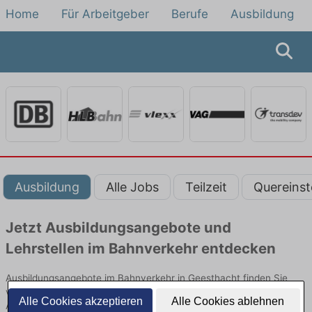
Home
Für Arbeitgeber
Berufe
Ausbildung
Ausbildung
Alle Jobs
Teilzeit
Quereinst
Jetzt Ausbildungsangebote und
Lehrstellen im Bahnverkehr entdecken
Ausbildungsangebote im Bahnverkehr in Geesthacht finden Sie
von namhaften Firmen. Entdecken Sie freie Optionen von Top-
Alle Cookies akzeptieren
Alle Cookies ablehnen
Arbeitgebern und bewerben Sie sich noch heute.