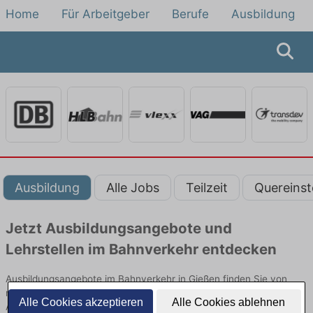
Home
Für Arbeitgeber
Berufe
Ausbildung
Ausbildung
Alle Jobs
Teilzeit
Quereinst
Jetzt Ausbildungsangebote und
Lehrstellen im Bahnverkehr entdecken
Ausbildungsangebote im Bahnverkehr in Gießen finden Sie von
namhaften Firmen. Entdecken Sie freie Optionen von Top-
Alle Cookies akzeptieren
Alle Cookies ablehnen
Arbeitgebern und bewerben Sie sich noch heute.