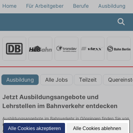
Home
Für Arbeitgeber
Berufe
Ausbildung
Ausbildung
Alle Jobs
Teilzeit
Quereinst
Jetzt Ausbildungsangebote und
Lehrstellen im Bahnverkehr entdecken
Ausbildungsangebote im Bahnverkehr in Göppingen finden Sie von
namhaften Firmen. Entdecken Sie freie Optionen von Top-
Alle Cookies akzeptieren
Alle Cookies ablehnen
Arbeitgebern und bewerben Sie sich noch heute.