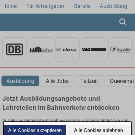
Home
Für Arbeitgeber
Berufe
Ausbildung
Ausbildung
Alle Jobs
Teilzeit
Quereinst
Jetzt Ausbildungsangebote und
Lehrstellen im Bahnverkehr entdecken
Ausbildungsangebote im Bahnverkehr in Grünberg finden Sie von
namhaften Firmen. Entdecken Sie freie Optionen von Top-
Alle Cookies akzeptieren
Alle Cookies ablehnen
Arbeitgebern und bewerben Sie sich noch heute.