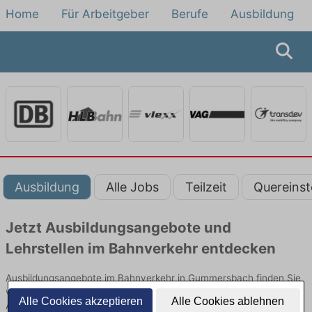
Home
Für Arbeitgeber
Berufe
Ausbildung
Ausbildung
Alle Jobs
Teilzeit
Quereinst
Jetzt Ausbildungsangebote und
Lehrstellen im Bahnverkehr entdecken
Ausbildungsangebote im Bahnverkehr in Gummersbach finden Sie
von namhaften Firmen. Entdecken Sie freie Optionen von Top-
Alle Cookies akzeptieren
Alle Cookies ablehnen
Arbeitgebern und bewerben Sie sich noch heute.