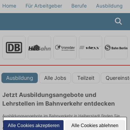
Home
Für Arbeitgeber
Berufe
Ausbildung
Ausbildung
Alle Jobs
Teilzeit
Quereinst
Jetzt Ausbildungsangebote und
Lehrstellen im Bahnverkehr entdecken
Ausbildungsangebote im Bahnverkehr in Halberstadt finden Sie
von namhaften Firmen. Entdecken Sie freie Optionen von Top-
Alle Cookies akzeptieren
Alle Cookies ablehnen
Arbeitgebern und bewerben Sie sich noch heute.