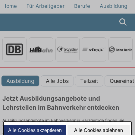
Home
Für Arbeitgeber
Berufe
Ausbildung
Ausbildung
Alle Jobs
Teilzeit
Quereinst
Jetzt Ausbildungsangebote und
Lehrstellen im Bahnverkehr entdecken
Ausbildungsangebote im Bahnverkehr in Harzgerode finden Sie
von namhaften Firmen. Entdecken Sie freie Optionen von Top-
Alle Cookies akzeptieren
Alle Cookies ablehnen
Arbeitgebern und bewerben Sie sich noch heute.