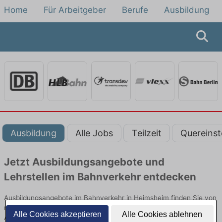
Home
Für Arbeitgeber
Berufe
Ausbildung
Ausbildung
Alle Jobs
Teilzeit
Quereinst
Jetzt Ausbildungsangebote und
Lehrstellen im Bahnverkehr entdecken
Ausbildungsangebote im Bahnverkehr in Heimsheim finden Sie von
namhaften Firmen. Entdecken Sie freie Optionen von Top-
Alle Cookies akzeptieren
Alle Cookies ablehnen
Arbeitgebern und bewerben Sie sich noch heute.