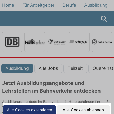
Home
Für Arbeitgeber
Berufe
Ausbildung
Ausbildung
Alle Jobs
Teilzeit
Quereinst
Jetzt Ausbildungsangebote und
Lehrstellen im Bahnverkehr entdecken
Ausbildungsangebote im Bahnverkehr in Herbrechtingen finden Sie
von namhaften Firmen. Entdecken Sie freie Optionen von Top-
Alle Cookies akzeptieren
Alle Cookies ablehnen
Arbeitgebern und bewerben Sie sich noch heute.